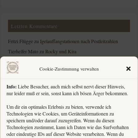
Letzten Kommentare
Fritzi Flügge
zu
Igelauffangstationen nach Postleitzahlen
Tierhelfer Mato
zu
Rocky und Kira
Barbara Schnubel
zu
Rocky und Kira
Cookie-Zustimmung verwalten
Barbara Schnubel
zu
Humbi und Nazuna †
Info:
Liebe Besucher, auch mich selbst nervt dieser Hinweis,
nur leider muß er sein, sonst kann ich bösen Ärger bekommen.
Rechtliches
Um dir ein optimales Erlebnis zu bieten, verwende ich
Technologien wie Cookies, um Geräteinformationen zu
» Impressum
speichern und/oder darauf zuzugreifen. Wenn du diesen
Technologien zustimmst, kann ich Daten wie das Surfverhalten
» Kontakt
oder eindeutige IDs auf dieser Website verarbeiten. Wenn du