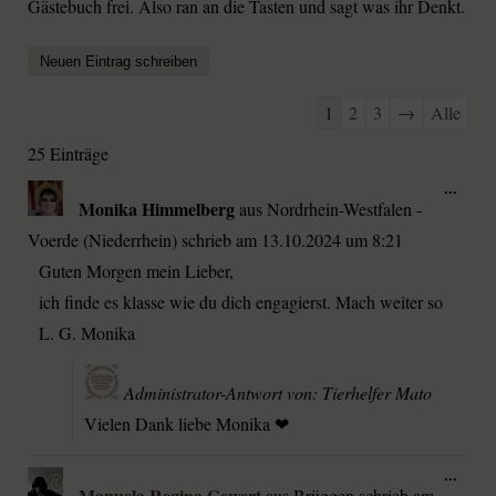
Gästebuch frei. Also ran an die Tasten und sagt was ihr Denkt.
1
2
3
→
Alle
25 Einträge
...
Monika Himmelberg
aus
Nordrhein-Westfalen -
Voerde (Niederrhein)
schrieb am
13.10.2024
um
8:21
Guten Morgen mein Lieber,
ich finde es klasse wie du dich engagierst. Mach weiter so
L. G. Monika
Administrator-Antwort von: Tierhelfer Mato
Vielen Dank liebe Monika ❤
...
Manuela Regina Gewert
aus
Brüggen
schrieb am