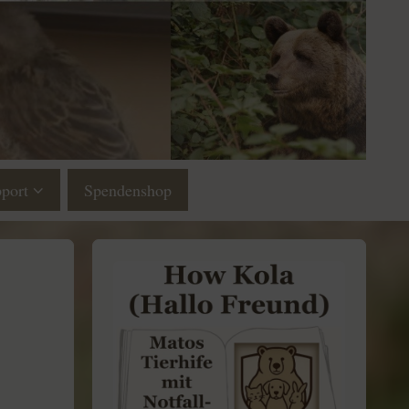
port
Spendenshop