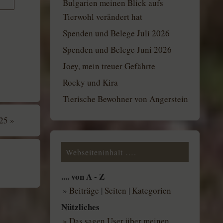
Bulgarien meinen Blick aufs
Tierwohl verändert hat
Spenden und Belege Juli 2026
Spenden und Belege Juni 2026
Joey, mein treuer Gefährte
Rocky und Kira
Tierische Bewohner von Angerstein
025
»
Webseiteninhalt ….
.... von A - Z
»
Beiträge
|
Seiten
|
Kategorien
Nützliches
» Das sagen User über meinen