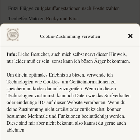
Fritzi Flügge
zu
Igelauffangstationen nach Postleitzahlen
Tierhelfer Mato
zu
Rocky und Kira
Barbara Schnubel
zu
Rocky und Kira
Cookie-Zustimmung verwalten
Barbara Schnubel
zu
Humbi und Nazuna †
Info:
Liebe Besucher, auch mich selbst nervt dieser Hinweis,
nur leider muß er sein, sonst kann ich bösen Ärger bekommen.
Rechtliches
Um dir ein optimales Erlebnis zu bieten, verwende ich
Technologien wie Cookies, um Geräteinformationen zu
» Impressum
speichern und/oder darauf zuzugreifen. Wenn du diesen
Technologien zustimmst, kann ich Daten wie das Surfverhalten
» Kontakt
oder eindeutige IDs auf dieser Website verarbeiten. Wenn du
» Datenschutz
deine Zustimmung nicht erteilst oder zurückziehst, können
bestimmte Merkmale und Funktionen beeinträchtigt werden.
» Cookierichtlinien
Diese sind mir aber nicht bekannt, also kannst du gerne auch
ablehnen.