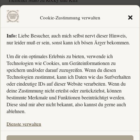
Barbara Schnubel
zu
Rocky und Kira
Cookie-Zustimmung verwalten
Barbara Schnubel
zu
Humbi und Nazuna †
Info:
Liebe Besucher, auch mich selbst nervt dieser Hinweis,
nur leider muß er sein, sonst kann ich bösen Ärger bekommen.
Rechtliches
Um dir ein optimales Erlebnis zu bieten, verwende ich
Technologien wie Cookies, um Geräteinformationen zu
» Impressum
speichern und/oder darauf zuzugreifen. Wenn du diesen
Technologien zustimmst, kann ich Daten wie das Surfverhalten
» Kontakt
oder eindeutige IDs auf dieser Website verarbeiten. Wenn du
» Datenschutz
deine Zustimmung nicht erteilst oder zurückziehst, können
bestimmte Merkmale und Funktionen beeinträchtigt werden.
» Cookierichtlinien
Diese sind mir aber nicht bekannt, also kannst du gerne auch
ablehnen.
Dienste verwalten
Wenn du deine nächste Reise über diesen Banner buchst,