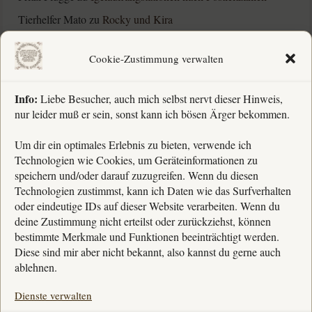
Tierhelfer Mato
zu
Rocky und Kira
Barbara Schnubel
zu
Rocky und Kira
Cookie-Zustimmung verwalten
Barbara Schnubel
zu
Humbi und Nazuna †
Info:
Liebe Besucher, auch mich selbst nervt dieser Hinweis,
nur leider muß er sein, sonst kann ich bösen Ärger bekommen.
Rechtliches
Um dir ein optimales Erlebnis zu bieten, verwende ich
Technologien wie Cookies, um Geräteinformationen zu
» Impressum
speichern und/oder darauf zuzugreifen. Wenn du diesen
Technologien zustimmst, kann ich Daten wie das Surfverhalten
» Kontakt
oder eindeutige IDs auf dieser Website verarbeiten. Wenn du
» Datenschutz
deine Zustimmung nicht erteilst oder zurückziehst, können
bestimmte Merkmale und Funktionen beeinträchtigt werden.
» Cookierichtlinien
Diese sind mir aber nicht bekannt, also kannst du gerne auch
ablehnen.
Dienste verwalten
Wenn du deine nächste Reise über diesen Banner buchst,