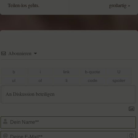
Teilen-los gehts.
großartig
»
Abonnieren
D
D